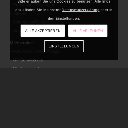
Bitte erlauben Sie uns
Cookies
zu benutzen. Alle Infos
– Prüfservice/Reparatur
dazu finden Sie in unserer
Datenschutzerklärung
oder in
– Verkauf
den Einstellungen.
– Automation/Retrofit
– Schulung
ALLE AKZEPTIEREN
ALLE ABLEHNEN
Mietservice:
EINSTELLUNGEN
– MIG/MAG – WIG Anlagen
– UP Schweissen
– Werkzeuge etc.
Gasflaschen:
– Tauschflaschensystem
Navigation