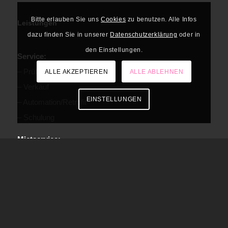
Bitte erlauben Sie uns
Cookies
zu benutzen. Alle Infos
Leistungen
dazu finden Sie in unserer
Datenschutzerklärung
oder in
den Einstellungen.
Service:
– Prüfservice/Reparatur
ALLE AKZEPTIEREN
ALLE ABLEHNEN
– Verkauf
EINSTELLUNGEN
– Automation/Retrofit
– Schulung
Mietservice:
– MIG/MAG – WIG Anlagen
– UP Schweissen
– Werkzeuge etc.
Gasflaschen:
– Tauschflaschensystem