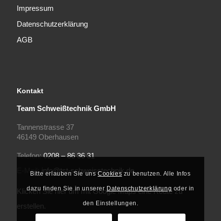
Impressum
Datenschutzerklärung
AGB
Kontakt
Team Schweißtechnik GmbH
Tannenstrasse 37
46149 Oberhausen
Telefon:
0208 – 86 36 31
E-Mail:
info@tst-schweisstechnik.de
Bitte erlauben Sie uns
Cookies
zu benutzen. Alle Infos
dazu finden Sie in unserer
Datenschutzerklärung
oder in
Klicken Sie hier um mit Google Maps eine Route zu
den Einstellungen.
erstellen.